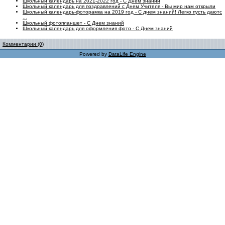
Школьный календарь на 2021-2022 год - С Днем знаний
Школьный календарь для поздравлений с Днем Учителя - Вы мир нам открыли
Школьный календарь-фоторамка на 2019 год - С днем знаний! Легко пусть даютс
...
Школьный фотопланшет - С Днем знаний
Школьный календарь для оформления фото - С Днем знаний
Комментарии (0)
Powered by
DataLife Engine