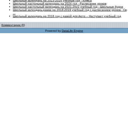
Школьный календарь на 2023-2024 учебный год - Клякса
Школьный настольный календарь на 2024 год - Расписание уроков
Школьный настольный календарь на 2021-2022 учебный год - Школьные будни
Школьный календарь-рамка на 2018-2019 учебный год с расписанием уроков - Св
...
Школьный календарь на 2016 год с рамой для фото – Наступает учебный год
Комментарии (0)
Powered by
DataLife Engine