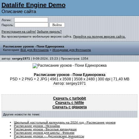
Datalife Engine Demo
Описание сайта
Логин:
Пароль:
Регистрация на сайте!
Забыли пароль?
Вы просматриваете мобильную версию сайта.
Перейти на полную версию сайта.
Расписание уроков - Пони Единорожка
Категория:
Всё для Фотошопа
»
Исходники для Фотошопа
автор:
sergey1971
| 9-08-2024, 15:23 | Просмотров: 1354
Расписание уроков - Пони Единорожка
PSD + 2 PNG + 2 JPG | 4961 x 3508 | 3508 x 2480 | 300 dpi | 71,40 MB
Автор: sergey1971
Скачать с turbobit
Скачать с hitfile
Скачать с gigapeta
Другие новости по теме:
Школьный настольный календарь на 2024 год - Расписание уроков
Расписание уроков - Незнайка
Расписание уроков - Веселые карандаши
Расписание уроков для школы - Фиксики
Расписание уроков — Диснеевские принцессы