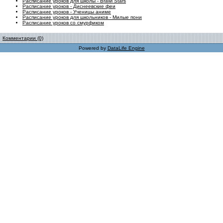
Расписание уроков для школы - Brawl Stars
Расписание уроков - Диснеевские феи
Расписание уроков - Ученицы аниме
Расписание уроков для школьников - Милые пони
Расписание уроков со смурфиком
Комментарии (0)
Powered by
DataLife Engine