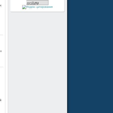
 x
 x
й