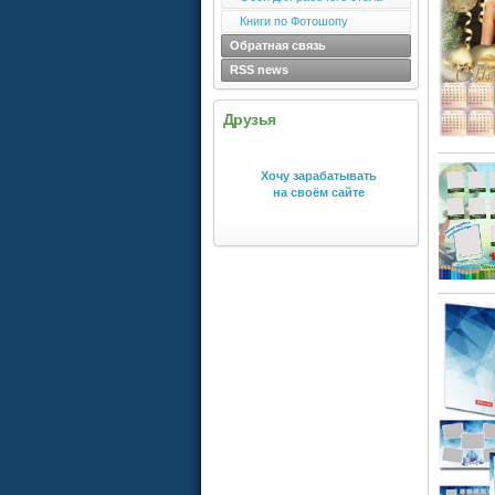
Книги по Фотошопу
Обратная связь
RSS news
Друзья
Хочу зарабатывать
на своём сайте