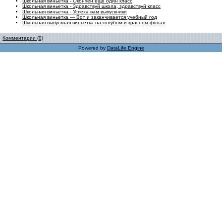
Школьная виньетка - Окончен еще один класс
Школьная виньетка - Здравствуй школа, здравствуй класс
Школьная виньетка - Успеха вам выпускники
Школьная виньетка — Вот и заканчивается учебный год
Школьная выпускная виньетка на голубом и красном фонах
Комментарии (0)
Powered by
DataLife Engine