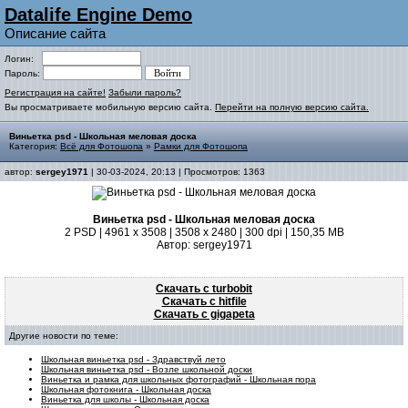
Datalife Engine Demo
Описание сайта
Логин:
Пароль:
Регистрация на сайте!
Забыли пароль?
Вы просматриваете мобильную версию сайта.
Перейти на полную версию сайта.
Виньетка psd - Школьная меловая доска
Категория:
Всё для Фотошопа
»
Рамки для Фотошопа
автор:
sergey1971
| 30-03-2024, 20:13 | Просмотров: 1363
Виньетка psd - Школьная меловая доска
2 PSD | 4961 x 3508 | 3508 x 2480 | 300 dpi | 150,35 MB
Автор: sergey1971
Скачать с turbobit
Скачать с hitfile
Скачать с gigapeta
Другие новости по теме:
Школьная виньетка psd - Здравствуй лето
Школьная виньетка psd - Возле школьной доски
Виньетка и рамка для школьных фотографий - Школьная пора
Школьная фотокнига - Школьная доска
Виньетка для школы - Школьная доска