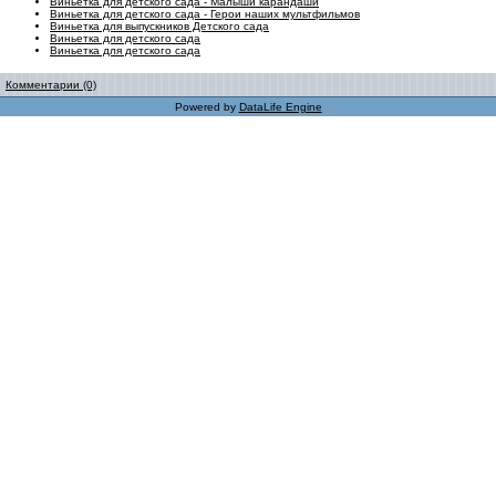
Виньетка для детского сада - Малыши карандаши
Виньетка для детского сада - Герои наших мультфильмов
Виньетка для выпускников Детского сада
Виньетка для детского сада
Виньетка для детского сада
Комментарии (0)
Powered by
DataLife Engine