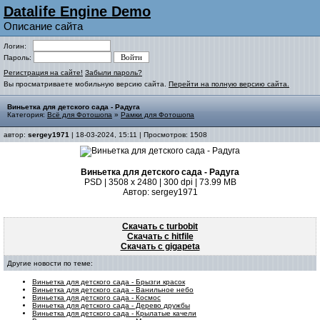
Datalife Engine Demo
Описание сайта
Логин:
Пароль:
Регистрация на сайте!
Забыли пароль?
Вы просматриваете мобильную версию сайта.
Перейти на полную версию сайта.
Виньетка для детского сада - Радуга
Категория:
Всё для Фотошопа
»
Рамки для Фотошопа
автор:
sergey1971
| 18-03-2024, 15:11 | Просмотров: 1508
Виньетка для детского сада - Радуга
PSD | 3508 x 2480 | 300 dpi | 73.99 MB
Автор: sergey1971
Скачать с turbobit
Скачать с hitfile
Скачать с gigapeta
Другие новости по теме:
Виньетка для детского сада - Брызги красок
Виньетка для детского сада - Ванильное небо
Виньетка для детского сада - Космос
Виньетка для детского сада - Дерево дружбы
Виньетка для детского сада - Крылатые качели