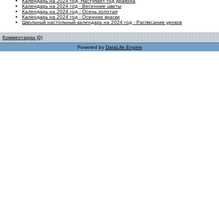
Календарь на 2024 год- Наступает год дракона
Календарь на 2024 год - Весенние цветы
Календарь на 2024 год - Осень золотая
Календарь на 2024 год - Осенние краски
Школьный настольный календарь на 2024 год - Расписание уроков
Комментарии (0)
Powered by
DataLife Engine