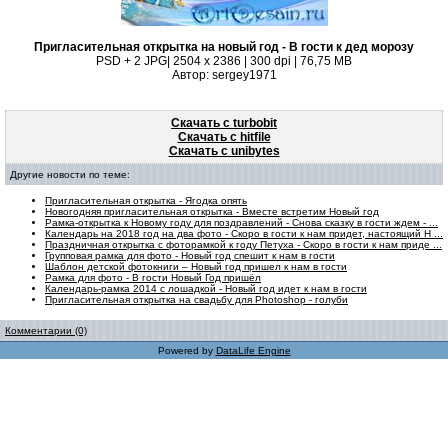
Пригласительная открытка на новый год - В гости к дед морозу
PSD + 2 JPG| 2504 x 2386 | 300 dpi | 76,75 MB
Автор: sergey1971
Скачать с turbobit
Скачать с hitfile
Скачать с unibytes
Другие новости по теме:
Пригласительная открытка - Ягодка опять
Новогодняя пригласительная открытка - Вместе встретим Новый год
Рамка-открытка к Новому году для поздравлений - Снова сказку в гости ждем - ...
Календарь на 2018 год на два фото - Скоро в гости к нам придет, настоящий Н ...
Праздничная открытка с фоторамкой к году Петуха - Скоро в гости к нам приде ...
Групповая рамка для фото - Новый год спешит к нам в гости
Шаблон детской фотокниги – Новый год пришел к нам в гости
Рамка для фото - В гости Новый Год пришёл
Календарь-рамка 2014 с лошадкой - Новый год идет к нам в гости
Пригласительная открытка на свадьбу для Photoshop - голуби
Комментарии (0)
Powered by
DataLife Engine