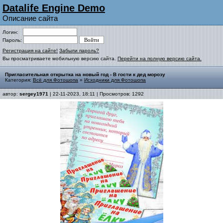
Datalife Engine Demo
Описание сайта
Логин:
Пароль:
Регистрация на сайте!
Забыли пароль?
Вы просматриваете мобильную версию сайта.
Перейти на полную версию сайта.
Пригласительная открытка на новый год - В гости к дед морозу
Категория:
Всё для Фотошопа
»
Исходники для Фотошопа
автор:
sergey1971
| 22-11-2023, 18:11 | Просмотров: 1292