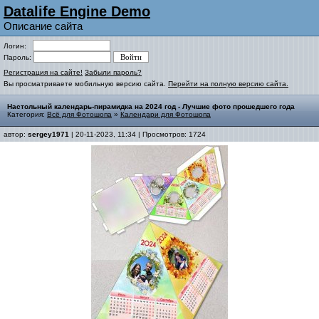
Datalife Engine Demo
Описание сайта
Логин:
Пароль:
Регистрация на сайте!
Забыли пароль?
Вы просматриваете мобильную версию сайта.
Перейти на полную версию сайта.
Настольный календарь-пирамидка на 2024 год - Лучшие фото прошедшего года
Категория:
Всё для Фотошопа
»
Календари для Фотошопа
автор:
sergey1971
| 20-11-2023, 11:34 | Просмотров: 1724