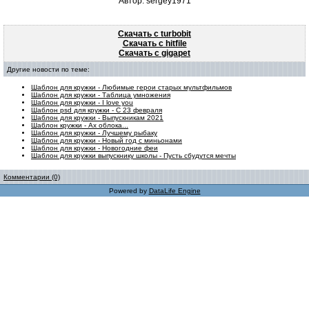
Автор: sergey1971
Скачать с turbobit
Скачать с hitfile
Скачать с gigapet
Другие новости по теме:
Шаблон для кружки - Любимые герои старых мультфильмов
Шаблон для кружки - Таблица умножения
Шаблон для кружки - I love you
Шаблон psd для кружки - С 23 февраля
Шаблон для кружки - Выпускникам 2021
Шаблон кружки - Ах облока...
Шаблон для кружки - Лучшему рыбаку
Шаблон для кружки - Новый год с миньонами
Шаблон для кружки - Новогодние феи
Шаблон для кружки выпускнику школы - Пусть сбудутся мечты
Комментарии (0)
Powered by
DataLife Engine