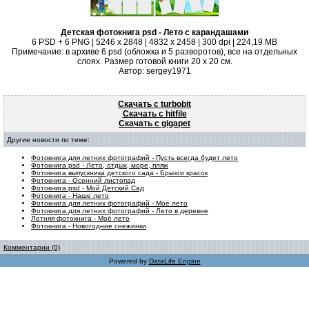
Детская фотокнига psd - Лето с карандашами
6 PSD + 6 PNG | 5246 x 2848 | 4832 x 2458 | 300 dpi | 224,19 MB
Примечание: в архиве 6 psd (обложка и 5 разворотов), все на отдельных
слоях. Размер готовой книги 20 x 20 см.
Автор: sergey1971
Скачать с turbobit
Скачать с hitfile
Скачать с gigapet
Другие новости по теме:
Фотокнига для летних фотографий - Пусть всегда будет лето
Фотокнига psd - Лето, отдых, море, пляж
Фотокнига выпускника детского сада - Брызги красок
Фотокнига - Осенний листопад
Фотокнига psd - Мой Детский Сад
Фотокнига - Наше лето
Фотокнига для летних фотографий - Моё лето
Фотокнига для летних фотографий - Лето в деревне
Летняя фотокнига - Моё лето
Фотокнига - Новогодние снежинки
Комментарии (0)
Powered by
DataLife Engine