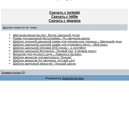
Скачать с turbobit
Скачать с hitfile
Скачать с gigapeta
Другие новости по теме:
Школьная виньетка psd - Возле школьной доски
Рамка для школьной фотографии - До свидания школа
Шаблон осенней школьной рамки для ученика или ученицы – Школьный день
Шаблон школьной осенней рамки для группового фото – Мой класс
Шаблон школьной обложки DVD диска – 1 сентября
Шаблон школьной фотокниги - Первый раз, в первый класс!
Виньетки для детского сада – Львенок и бегемот
Шаблон виньетки для выпускного "Краски"
Шаблон виньетки До свиданья, детский сад!
Шаблон выпускной виньетки - Прощай школа
Комментарии (0)
Powered by
DataLife Engine