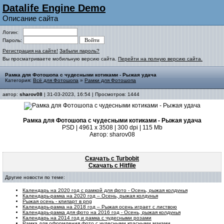
Datalife Engine Demo
Описание сайта
Логин:
Пароль:
Регистрация на сайте!
Забыли пароль?
Вы просматриваете мобильную версию сайта.
Перейти на полную версию сайта.
Рамка для Фотошопа с чудесными котиками - Рыжая удача
Категория:
Всё для Фотошопа
»
Рамки для Фотошопа
автор:
sharov08
| 31-03-2023, 16:54 | Просмотров: 1444
Рамка для Фотошопа с чудесными котиками - Рыжая удача
PSD | 4961 х 3508 | 300 dpi | 115 Mb
Автор: sharov08
Скачать с Turbobit
Скачать с Hitfile
Другие новости по теме:
Календарь на 2020 год с рамкой для фото - Осень, рыжая колдунья
Календарь-рамка на 2020 год – Осень, рыжая колдунья
Рыжая осень - клипарт в png
Календарь-рамка на 2018 год – Рыжая осень играет с листвою
Календарь-рамка для фото на 2016 год - Осень, рыжая колдунья
Календарь на 2014 год и рамка с чудесными розами
Рамка для оформления фото с чудесными красными маками