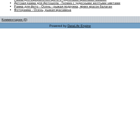
Детская рамка для фотошопа - Гномик с чудесными желтыми цветами
Рамка для фото - Осень - рыжая подружка, ярких красок балаган
Фоторамка - Осень, рыжая красавица
Комментарии (0)
Powered by
DataLife Engine