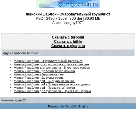
Женский шаблон - Очаровательный трубочист
PSD | 2480 x 3508 | 300 dpi | 80,93 Mb
Автор: sergey1971
Скачать с turbobit
Скачать с hitfile
Скачать с gigapeta
Другие новости по теме:
Женский шаблон - Очоравательный трубочист
Женский шаблон для фотошопа - Красная шапочка
Женский шаблон для фотошопа - В костюме ковбоя
Женский шаблон - Девушка возле камина
Женский шаблон - Фруктовая фея
Женский шаблон - Девушка-осень
Женский шаблон psd - Снегурочка на Гоа
Женский шаблон psd - Поздравление от снегурочки
Женский шаблон psd - Прекрасный ангел
Женский шаблон для фотошопа - Привет из Парижа
Комментарии (0)
Powered by
DataLife Engine