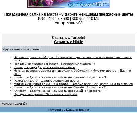
Праздничная рамка к 8 Марта - 8 Дарите женщинам прекрасные цветы
PSD | 4961 х 3508 | 300 dpi | 110 Mb
Автор: sharov08
Скачать с Turbobit
Скачать с Hitfile
Другие новости по теме:
Весенняя рамка к 8 Марта - Желаем женщинам планеты побольше солнечного
свет ...
Праздничная рамка к 8 Марта - Прекрасные тюльпаны
Клипарт в png - Дарите женщинам цветы
Нежная розовая рамочка для девушки с бабочками и букетом цветов – Дарите
же ...
Клипарт – Дарите женщинам цветы необычайной красоты - 3
Рамка для фото – Дарите женщинам цветы
Милым женщинам рамка на 8 марта – Вуалью весенней, цветеньем тюльпанов
Клипарт – Дарите женщинам цветы необычайной красоты - 2
Клипарт – Дарите женщинам цветы необычайной красоты
Праздничная рамка - Любимым женщинам
Комментарии (0)
Powered by
DataLife Engine