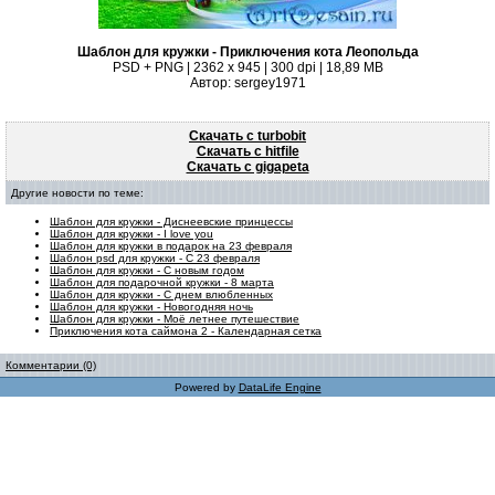
Шаблон для кружки - Приключения кота Леопольда
PSD + PNG | 2362 x 945 | 300 dpi | 18,89 MB
Автор: sergey1971
Скачать с turbobit
Скачать с hitfile
Скачать с gigapeta
Другие новости по теме:
Шаблон для кружки - Диснеевские принцессы
Шаблон для кружки - I love you
Шаблон для кружки в подарок на 23 февраля
Шаблон psd для кружки - С 23 февраля
Шаблон для кружки - С новым годом
Шаблон для подарочной кружки - 8 марта
Шаблон для кружки - С днем влюбленных
Шаблон для кружки - Новогодняя ночь
Шаблон для кружки - Моё летнее путешествие
Приключения кота саймона 2 - Календарная сетка
Комментарии (0)
Powered by
DataLife Engine