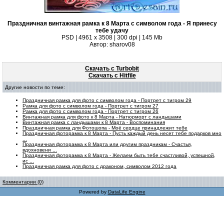
Праздничная винтажная рамка к 8 Марта с символом года - Я принесу
тебе удачу
PSD | 4961 х 3508 | 300 dpi | 145 Mb
Автор: sharov08
Скачать с Turbobit
Скачать с Hitfile
Другие новости по теме:
Праздничная рамка для фото с символом года - Портрет с тигром 29
Рамка для фото с символом года - Портрет с тигром 27
Рамка для фото с символом года - Портрет с тигром 26
Винтажная рамка для фото к 8 Марта - Натюрморт с ландышами
Винтажная рамка с ландышами к 8 Марта - Воспоминания
Праздничная рамка для Фотошопа - Моё сердце принадлежит тебе
Праздничная фоторамка к 8 Марта - Пусть каждый день несет тебе подарков мно
...
Праздничная фоторамка к 8 Марта или другим праздникам - Счастья,
вдохновени ...
Праздничная фоторамка к 8 Марта - Желаем быть тебе счастливой, успешной,
ис ...
Праздничная рамка для фото с драконом, символом 2012 года
Комментарии (0)
Powered by
DataLife Engine