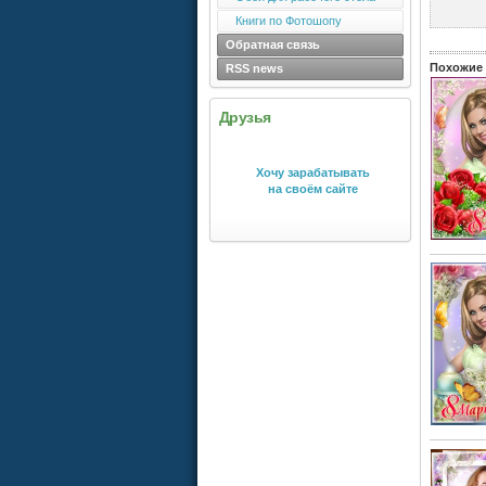
Книги по Фотошопу
Обратная связь
Похожие 
RSS news
Друзья
Хочу зарабатывать
на своём сайте