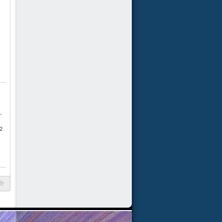
x
-
2