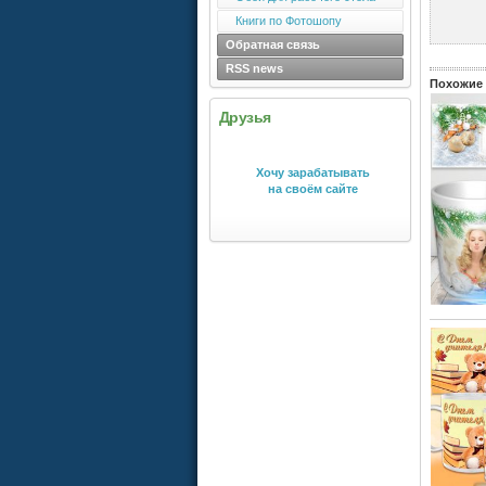
Книги по Фотошопу
Обратная связь
RSS news
Похожие 
Друзья
Хочу зарабатывать
на своём сайте