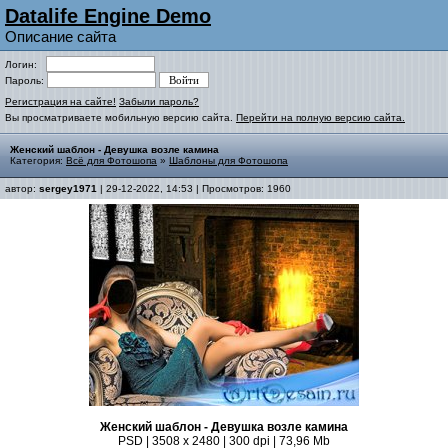
Datalife Engine Demo
Описание сайта
Логин:
Пароль:
Регистрация на сайте!
Забыли пароль?
Вы просматриваете мобильную версию сайта.
Перейти на полную версию сайта.
Женский шаблон - Девушка возле камина
Категория:
Всё для Фотошопа
»
Шаблоны для Фотошопа
автор:
sergey1971
| 29-12-2022, 14:53 | Просмотров: 1960
Женский шаблон - Девушка возле камина
PSD | 3508 x 2480 | 300 dpi | 73,96 Mb