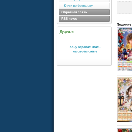
Книги по Фотошопу
Обратная связь
RSS news
Похожие 
Друзья
Хочу зарабатывать
на своём сайте