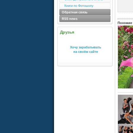
Книги по Фотошопу
Обратная связь
RSS news
Похожие 
Друзья
Хочу зарабатывать
на своём сайте