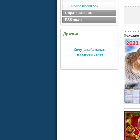
Книги по Фотошопу
Обратная связь
RSS news
Друзья
Похожие 
Хочу зарабатывать
на своём сайте