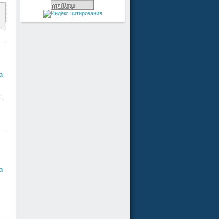
23
|
23