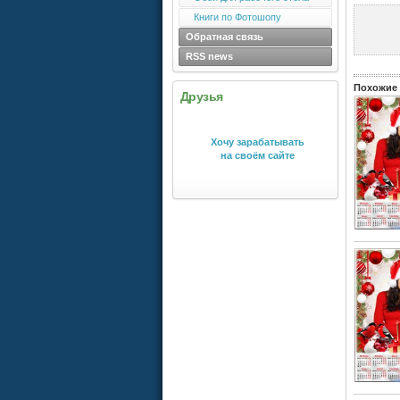
Книги по Фотошопу
Обратная связь
RSS news
Похожие 
Друзья
Хочу зарабатывать
на своём сайте