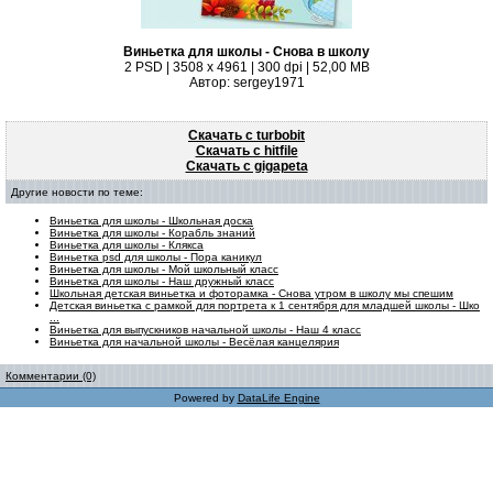
Виньетка для школы - Снова в школу
2 PSD | 3508 x 4961 | 300 dpi | 52,00 MB
Автор: sergey1971
Скачать с turbobit
Скачать с hitfile
Скачать с gigapeta
Другие новости по теме:
Виньетка для школы - Школьная доска
Виньетка для школы - Корабль знаний
Виньетка для школы - Клякса
Виньетка psd для школы - Пора каникул
Виньетка для школы - Мой школьный класс
Виньетка для школы - Наш дружный класс
Школьная детская виньетка и фоторамка - Снова утром в школу мы спешим
Детская виньетка с рамкой для портрета к 1 сентября для младшей школы - Шко
...
Виньетка для выпускников начальной школы - Наш 4 класс
Виньетка для начальной школы - Весёлая канцелярия
Комментарии (0)
Powered by
DataLife Engine