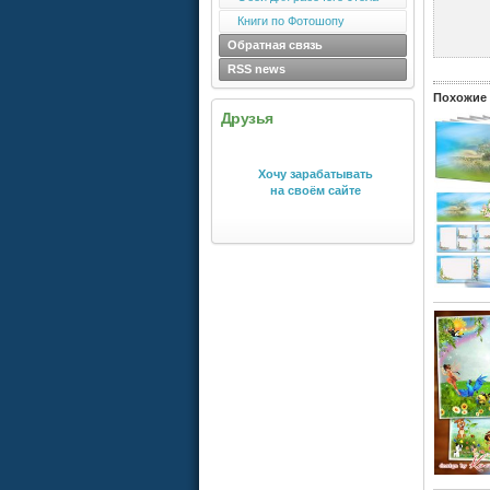
Книги по Фотошопу
Обратная связь
RSS news
Похожие 
Друзья
Хочу зарабатывать
на своём сайте