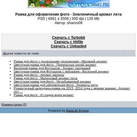
Рамка для оформления фото - Земляничный аромат лета
PSD | 4961 х 3508 | 300 dpi | 130 Mb
Автор: sharov08
Скачать с Turbobit
Скачать с Hitfile
Скачать с Uploaded
Другие новости по теме:
Рамка для фото с роскошными тюльпанами - Манящий аромат
Цветочная рамка для фото - Прекрасных лилий аромат
Весенняя рамка для Фотошопа - Аромат ландышей
Цветочная рамка для Фотошопа с пейзажем - Весенний аромат
Рамка для фото - Аромат малины
Рамка для фото - Малиновый аромат лета
Цветочная рамка для фото - Незабываемый аромат
Цветочная рамка для оформления фото - Ароматы лета
Романтичный календарь-рамка на 2015, 2014 года с яркими маками - Аромат
лет ...
Рамка для фото - И сладок моря аромат
Комментарии (0)
Powered by
DataLife Engine