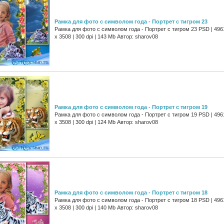
Рамка для фото с символом года - Портрет с тигром 23
Рамка для фото с символом года - Портрет с тигром 23 PSD | 496
х 3508 | 300 dpi | 143 Mb Автор: sharov08
Рамка для фото с символом года - Портрет с тигром 19
Рамка для фото с символом года - Портрет с тигром 19 PSD | 496
х 3508 | 300 dpi | 124 Mb Автор: sharov08
Рамка для фото с символом года - Портрет с тигром 18
Рамка для фото с символом года - Портрет с тигром 18 PSD | 496
х 3508 | 300 dpi | 140 Mb Автор: sharov08