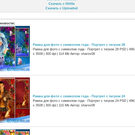
Скачать с Hitfile
Скачать с Uploaded
новости:
Рамка для фото с символом года - Портрет с тигром 28
Рамка для фото с символом года - Портрет с тигром 28 PSD | 496
х 3508 | 300 dpi | 114 Mb Автор: sharov08
Рамка для фото с символом года - Портрет с тигром 24
Рамка для фото с символом года - Портрет с тигром 24 PSD | 496
х 3508 | 300 dpi | 115 Mb Автор: sharov08