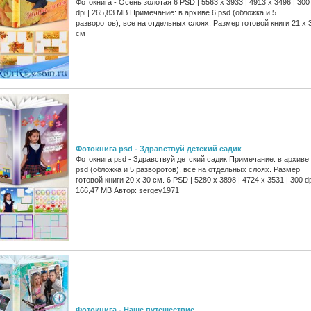
Фотокнига - Осень золотая 6 PSD | 5563 x 3933 | 4913 x 3496 | 300
dpi | 265,83 MB Примечание: в архиве 6 psd (обложка и 5
разворотов), все на отдельных слоях. Размер готовой книги 21 x 
см
Фотокнига psd - Здравствуй детский садик
Фотокнига psd - Здравствуй детский садик Примечание: в архиве
psd (обложка и 5 разворотов), все на отдельных слоях. Размер
готовой книги 20 x 30 см. 6 PSD | 5280 x 3898 | 4724 x 3531 | 300 dp
166,47 MB Автор: sergey1971
Фотокнига - Наше путешествие