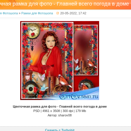
чная рамка для фото - Главней всего погода в доме
ля Фотошопа
»
Рамки для Фотошопа
20-05-2022, 17:42
Цветочная рамка для фото - Главней всего погода в доме
PSD | 4961 х 3508 | 300 dpi | 179 Mb
Автор: sharov08
Скачать с Turbobit