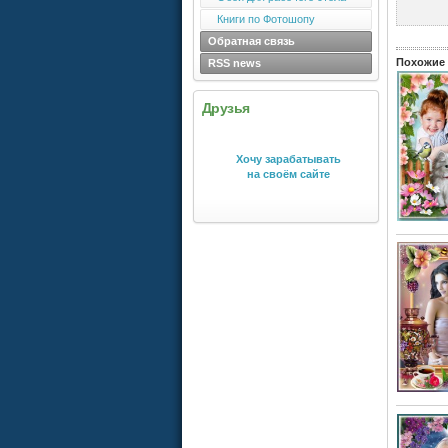
Книги по Фотошопу
Обратная связь
Похожие 
RSS news
Друзья
Хочу зарабатывать
на своём сайте