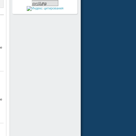
ие
ие