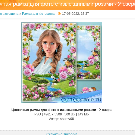
чная рамка для фото с изысканными розами - У озер
ля Фотошопа
»
Рамки для Фотошопа
17-05-2022, 16:37
Цветочная рамка для фото с изысканными розами - У озера
PSD | 4961 х 3508 | 300 dpi | 149 Mb
Автор: sharov08
Скачать с Turbobit