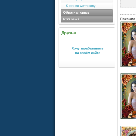
Книги по Фотошопу
Обратная связь
Похожие 
RSS news
Друзья
Хочу зарабатывать
на своём сайте