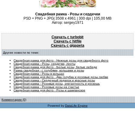
Свадебная рамка - Розы и сердечки
PSD + PNG + JPG| 3508 x 4961 | 300 dpi | 105,00 MB
Автор: sergey1971
Скачать с turbobit
Скачать с hitfile
Скачать с gigapeta
Другие новости по теме:
Свадебная рамка для фото - Нежные розы для свадебного фото
Свадебная рамка - Розы, сердечки, ленты
Свадебная рамка для фото - Белые розы, белые лебеди
Рамка свадебная - с голубями, кольцами и розы
Свадебная рамка - Розы в кольцах
Свадебная рамка для фото - Два голубка и розовые розы любви
Свадебная рамка - Сердечный подарок и красные розы
Свадебная рамка - Розовые розы, элегантность и роскошь
Свадебная рамка - Розовые розы на счастье
Свадебная рамка для фото - Розы и шампанское
Комментарии (0)
Powered by
DataLife Engine