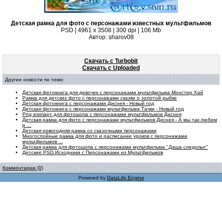
Детская рамка для фото с персонажами известных мультфильмов
PSD | 4961 х 3508 | 300 dpi | 106 Mb
Автор: sharov08
Скачать с Turbobit
Скачать с Uploaded
Другие новости по теме:
Детская фотокнига для девочек с персонажами мультфильма Монстер Хай
Рамка для детских фото с персонажами сказки о золотой рыбке
Детская фотокнига с персонажами Диснея - Новый год
Детская фотокнига с персонажами мультфильма Тачки - Новый год
Png клипарт для фотошопа с персонажами мультфильмов Диснея
Детская рамка для фото с персонажами мультфильмов Диснея - А мы так любим
р ...
Детская новогодняя рамка со сказочными персонажами
Многослойные рамка для фото и расписание уроков с персонажами
мультфильмов ...
Детская рамка для фотошопа с персонажами мультфильма "Даша следопыт"
Детские PSD Исходники с Персонажами из Мультфильмов
Комментарии (0)
Powered by
DataLife Engine