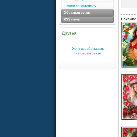
Книги по Фотошопу
Обратная связь
Похожие 
RSS news
Друзья
Хочу зарабатывать
на своём сайте