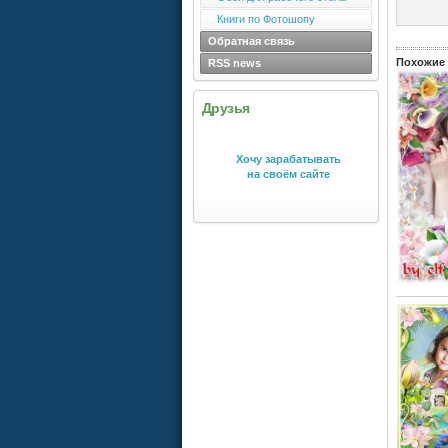
Книги по Фотошопу
Обратная связь
Похожие 
RSS news
Друзья
Хочу зарабатывать
на своём сайте