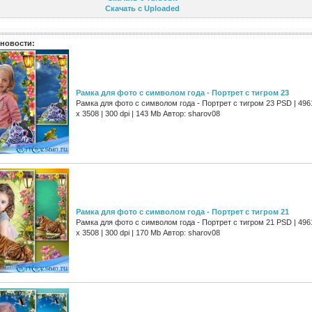
Скачать с Uploaded
новости:
Рамка для фото с символом года - Портрет с тигром 23
Рамка для фото с символом года - Портрет с тигром 23 PSD | 496
х 3508 | 300 dpi | 143 Mb Автор: sharov08
Рамка для фото с символом года - Портрет с тигром 21
Рамка для фото с символом года - Портрет с тигром 21 PSD | 496
х 3508 | 300 dpi | 170 Mb Автор: sharov08