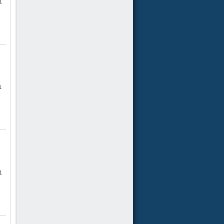
1
1
1