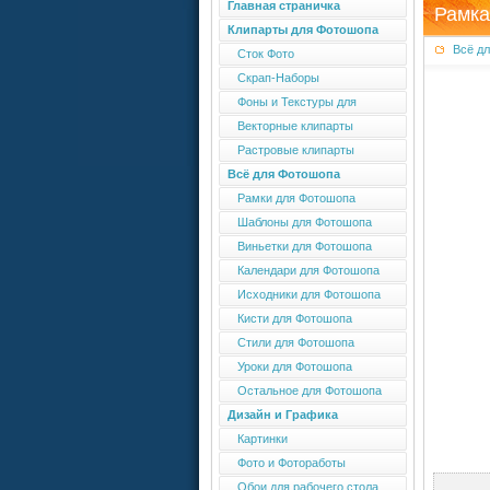
Главная страничка
Рамка
Клипарты для Фотошопа
Всё д
Сток Фото
Скрап-Наборы
Фоны и Текстуры для
Фотошопа
Векторные клипарты
Растровые клипарты
Всё для Фотошопа
Рамки для Фотошопа
Шаблоны для Фотошопа
Виньетки для Фотошопа
Календари для Фотошопа
Исходники для Фотошопа
Кисти для Фотошопа
Стили для Фотошопа
Уроки для Фотошопа
Остальное для Фотошопа
Дизайн и Графика
Картинки
Фото и Фотоработы
Обои для рабочего стола