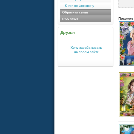
Книги по Фотошопу
Обратная связь
Похожие 
RSS news
Друзья
Хочу зарабатывать
на своём сайте