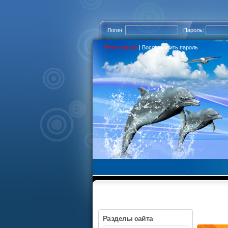
Логин:
Пароль:
Регистрация
|
Восстановить пароль
Разделы сайта