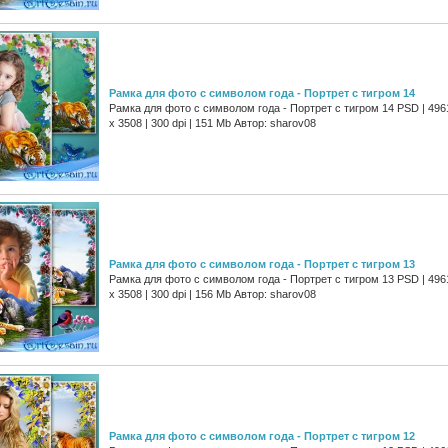
Рамка для фото с символом года - Портрет с тигром 14
Рамка для фото с символом года - Портрет с тигром 14 PSD | 496
х 3508 | 300 dpi | 151 Mb Автор: sharov08
Рамка для фото с символом года - Портрет с тигром 13
Рамка для фото с символом года - Портрет с тигром 13 PSD | 496
х 3508 | 300 dpi | 156 Mb Автор: sharov08
Рамка для фото с символом года - Портрет с тигром 12