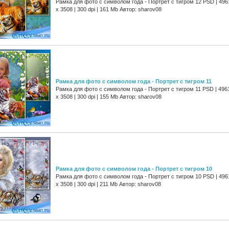
Рамка для фото с символом года - Портрет с тигром 12 PSD | 496
х 3508 | 300 dpi | 161 Mb Автор: sharov08
Рамка для фото с символом года - Портрет с тигром 11
Рамка для фото с символом года - Портрет с тигром 11 PSD | 496
х 3508 | 300 dpi | 155 Mb Автор: sharov08
Рамка для фото с символом года - Портрет с тигром 10
Рамка для фото с символом года - Портрет с тигром 10 PSD | 496
х 3508 | 300 dpi | 211 Mb Автор: sharov08