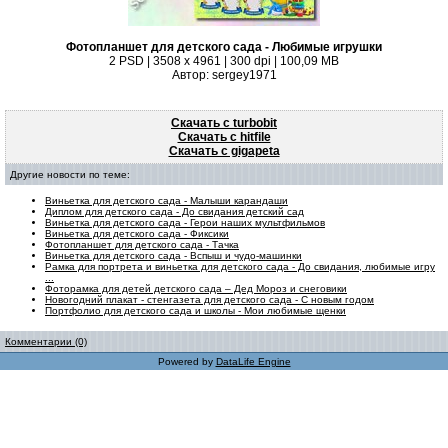
Фотопланшет для детского сада - Любимые игрушки
2 PSD | 3508 x 4961 | 300 dpi | 100,09 MB
Автор: sergey1971
Скачать с turbobit
Скачать с hitfile
Скачать с gigapeta
Другие новости по теме:
Виньетка для детского сада - Малыши карандаши
Диплом для детского сада - До свидания детский сад
Виньетка для детского сада - Герои наших мультфильмов
Виньетка для детского сада - Фиксики
Фотопланшет для детского сада - Тачка
Виньетка для детского сада - Вспыш и чудо-машинки
Рамка для портрета и виньетка для детского сада - До свидания, любимые игру
...
Фоторамка для детей детского сада – Дед Мороз и снеговики
Новогодний плакат - стенгазета для детского сада - С новым годом
Портфолио для детского сада и школы - Мои любимые щенки
Комментарии (0)
Powered by
DataLife Engine