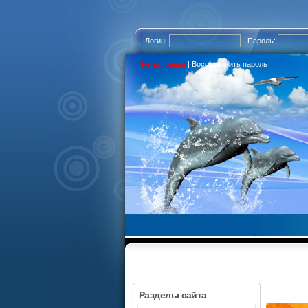
Логин:
Пароль:
Регистрация
|
Восстановить пароль
Разделы сайта