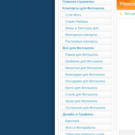
Главная страничка
Рамка
Клипарты для Фотошопа
Всё д
Сток Фото
Скрап-Наборы
Фоны и Текстуры для
Фотошопа
Векторные клипарты
Растровые клипарты
Всё для Фотошопа
Рамки для Фотошопа
Шаблоны для Фотошопа
Виньетки для Фотошопа
Календари для Фотошопа
Исходники для Фотошопа
Кисти для Фотошопа
Стили для Фотошопа
Уроки для Фотошопа
Остальное для Фотошопа
Дизайн и Графика
Картинки
Фото и Фотоработы
Обои для рабочего стола