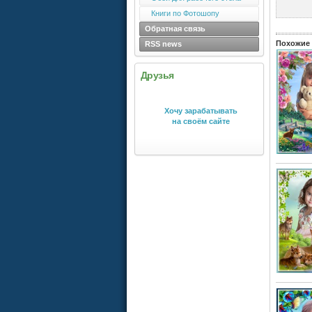
Книги по Фотошопу
Обратная связь
Похожие 
RSS news
Друзья
Хочу зарабатывать
на своём сайте