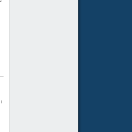
61
 |