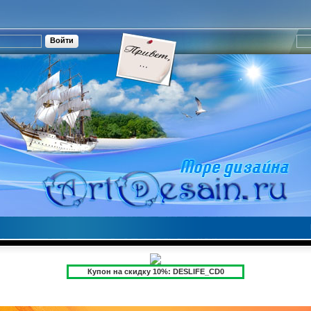
Купон на скидку 10%: DESLIFE_CD0