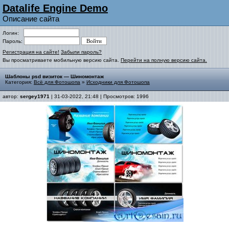
Datalife Engine Demo
Описание сайта
Логин:
Пароль:
Регистрация на сайте!
Забыли пароль?
Вы просматриваете мобильную версию сайта.
Перейти на полную версию сайта.
Шаблоны psd визиток — Шиномонтаж
Категория:
Всё для Фотошопа
»
Исходники для Фотошопа
автор:
sergey1971
| 31-03-2022, 21:48 | Просмотров: 1996