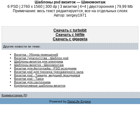
Шаблоны psd визиток — Шиномонтаж
6 PSD | 2760 x 1560 | 300 dp | 3 визитки | 4+4 | двусторонняя | 79,99 Mb
Примечание: весь текст редактируется, все на отдельных слоях
Автор: sergey1971
Скачать с turbobit
Скачать с hitfile
Скачать с gigapeta
Другие новости по теме:
Визитка - Уборка помещений
Визитки турагентства - Шаблон psd
Шаблоны визиток для электрика
Шаблоны визиток - Шиномонтаж
Визитки для фотографа - PSD исходники
Визитки psd для тренера тренажерного зала
Визитки psd - Тамада, ведущий праздников
Визитки psd - Такси
Визитки для сантехника
Корпоративные шаблоны визиток
Комментарии (0)
Powered by
DataLife Engine