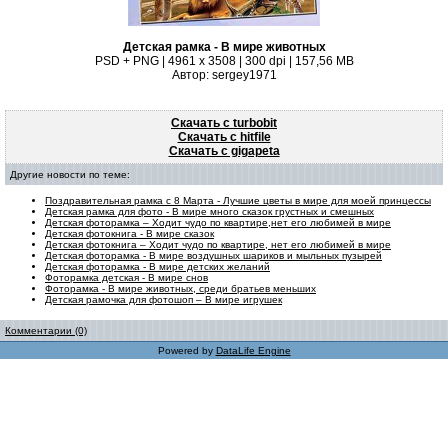
Детская рамка - В мире животных
PSD + PNG | 4961 x 3508 | 300 dpi | 157,56 MB
Автор: sergey1971
Скачать с turbobit
Скачать с hitfile
Скачать с gigapeta
Другие новости по теме:
Поздравительная рамка с 8 Марта - Лучшие цветы в мире для моей принцессы
Детская рамка для фото - В мире много сказок грустных и смешных
Детская фоторамка – Ходит чудо по квартире,нет его любимей в мире
Детская фотокнига - В мире сказок
Детская фотокнига – Ходит чудо по квартире, нет его любимей в мире
Детская фоторамка - В мире воздушных шариков и мыльных пузырей
Детская фоторамка - В мире детских желаний
Фоторамка детская - В мире снов
Фоторамка - В мире животных, среди братьев меньших
Детская рамочка для фотошоп – В мире игрушек
Комментарии (0)
Powered by
DataLife Engine