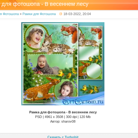
 для фотошопа - В весеннем лесу
ля Фотошопа
»
Рамки для Фотошопа
18-03-2022, 20:04
Рамка для фотошопа - В весеннем лесу
PSD | 4961 х 3508 | 300 dpi | 120 Mb
Автор: sharov08
Скачать с Turbobit