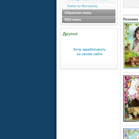
Книги по Фотошопу
Обратная связь
Похожие 
RSS news
Друзья
Хочу зарабатывать
на своём сайте