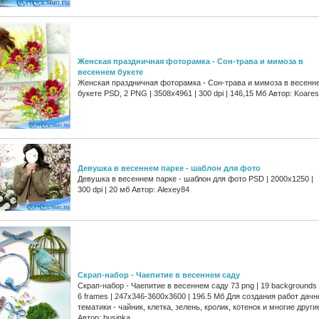
Женская праздничная фоторамка - Сон-трава и мимоза в
весеннем букете
Женская праздничная фоторамка - Сон-трава и мимоза в весенн
букете PSD, 2 PNG | 3508x4961 | 300 dpi | 146,15 Мб Автор: Koare
Девушка в весеннем парке - шаблон для фото
Девушка в весеннем парке - шаблон для фото PSD | 2000x1250 |
300 dpi | 20 мб Автор: Alexey84
Скрап-набор - Чаепитие в весеннем саду
Скрап-набор - Чаепитие в весеннем саду 73 png | 19 backgrounds 
6 frames | 247x346-3600x3600 | 196.5 Мб Для создания работ дачн
тематики - чайник, клетка, зелень, кролик, котенок и многие други
Автор: businka