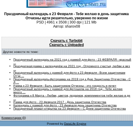
Праздничный календарь к 23 Февраля - Тебе желаю в день защитника
Отчизны идти решительно, уверенно по жизни
PSD | 4961 х 3508 | 300 dpi | 121 Mb
Автор: sharov08
Скачать с Turbobit
Скачать с Uploaded
Другие новости по теме:
Праздничный календарь на 2021 год с рамкой для фото - 23 ФЕВРАЛЯ - красный
...
Праздничная рамка с календарём на 2021 год - Огромного счастья, любви и вез
...
Праздничный календарь с рамкой для фото к 23 февраля - Всем защитникам
Отчи ...
Праздничный календарь-фоторамка на 2019 год к Дню Защитника Отечества - С
Д ...
Рамка к 23 Февраля - Быть защитником Отчизны - это гордость и почет
Праздничный календарь с рамкой для фотошопа на 2018 год - Тебе желаю
много ...
Фоторамка к 8 Марта - Любви, цветов, подарков, комплиментов тебе желаю в де
...
Рамка для фото - 23 февраля 2017 - День защитника Отечества
Календарь с рамкой для фото - 23 февраля день защитника Отечества
Праздничный плакат-открытка на 23 февраля – С Днем защитника Отечества
Комментарии (0)
Powered by
DataLife Engine