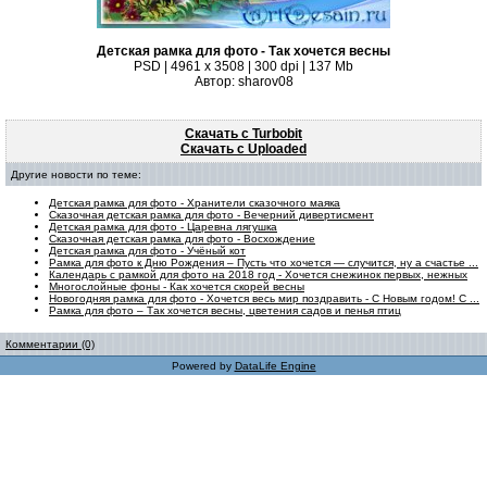
Детская рамка для фото - Так хочется весны
PSD | 4961 х 3508 | 300 dpi | 137 Mb
Автор: sharov08
Скачать с Turbobit
Скачать с Uploaded
Другие новости по теме:
Детская рамка для фото - Хранители сказочного маяка
Сказочная детская рамка для фото - Вечерний дивертисмент
Детская рамка для фото - Царевна лягушка
Сказочная детская рамка для фото - Восхождение
Детская рамка для фото - Учёный кот
Рамка для фото к Дню Рождения – Пусть что хочется — случится, ну а счастье ...
Календарь с рамкой для фото на 2018 год - Хочется снежинок первых, нежных
Многослойные фоны - Как хочется скорей весны
Новогодняя рамка для фото - Хочется весь мир поздравить - С Новым годом! С ...
Рамка для фото – Так хочется весны, цветения садов и пенья птиц
Комментарии (0)
Powered by
DataLife Engine