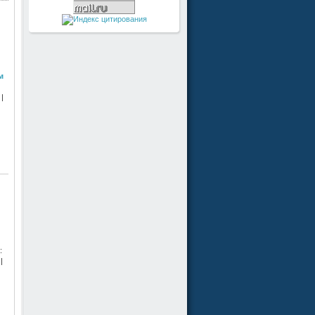
м
|
:
|