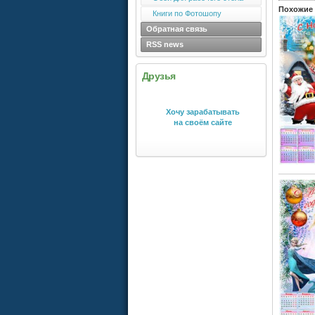
Похожие 
Книги по Фотошопу
Обратная связь
RSS news
Друзья
Хочу зарабатывать
на своём сайте