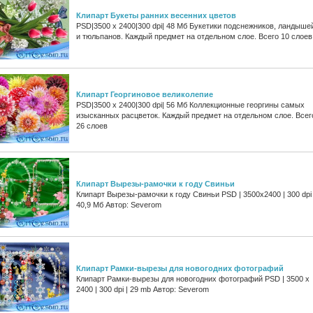
Клипарт Букеты ранних весенних цветов
PSD|3500 х 2400|300 dpi| 48 Мб Букетики подснежников, ландыше
и тюльпанов. Каждый предмет на отдельном слое. Всего 10 слоев
Клипарт Георгиновое великолепие
PSD|3500 х 2400|300 dpi| 56 Мб Коллекционные георгины самых
изысканных расцветок. Каждый предмет на отдельном слое. Всег
26 слоев
Клипарт Вырезы-рамочки к году Свиньи
Клипарт Вырезы-рамочки к году Свиньи PSD | 3500х2400 | 300 dpi 
40,9 Мб Автор: Severom
Клипарт Рамки-вырезы для новогодних фотографий
Клипарт Рамки-вырезы для новогодних фотографий PSD | 3500 х
2400 | 300 dpi | 29 mb Автор: Severom