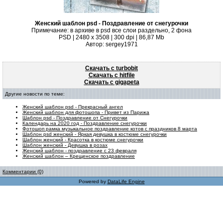
Женский шаблон psd - Поздравление от снегурочки
Примечание: в архиве в psd все слои раздельно, 2 фона
PSD | 2480 x 3508 | 300 dpi | 86,87 Mb
Автор: sergey1971
Скачать с turbobit
Скачать с hitfile
Скачать с gigapeta
Другие новости по теме:
Женский шаблон psd - Прекрасный ангел
Женский шаблон для фотошопа - Привет из Парижа
Шаблон psd - Поздравление от Снегурочки
Календарь на 2020 год - Поздравление снегурочки
Фотошоп рамка музыкальное поздравление котов с праздников 8 марта
Шаблон psd женский - Яркая девушка в костюме снегурочки
Шаблон женский - Красотка в костюме снегурочки
Шаблон женский - Девушка в розах
Женский шаблон - поздравление с 23 февраля
Женский шаблон – Крещенское поздравление
Комментарии (0)
Powered by
DataLife Engine