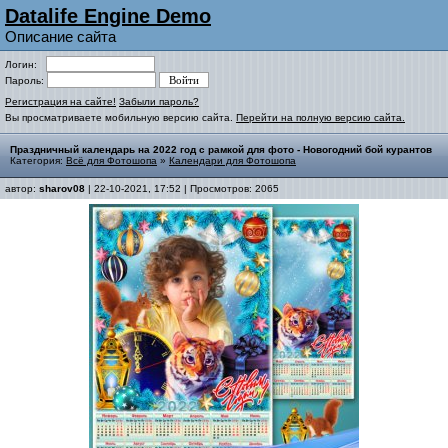
Datalife Engine Demo
Описание сайта
Логин:
Пароль:
Регистрация на сайте!
Забыли пароль?
Вы просматриваете мобильную версию сайта.
Перейти на полную версию сайта.
Праздничный календарь на 2022 год с рамкой для фото - Новогодний бой курантов
Категория:
Всё для Фотошопа
»
Календари для Фотошопа
автор:
sharov08
| 22-10-2021, 17:52 | Просмотров: 2065