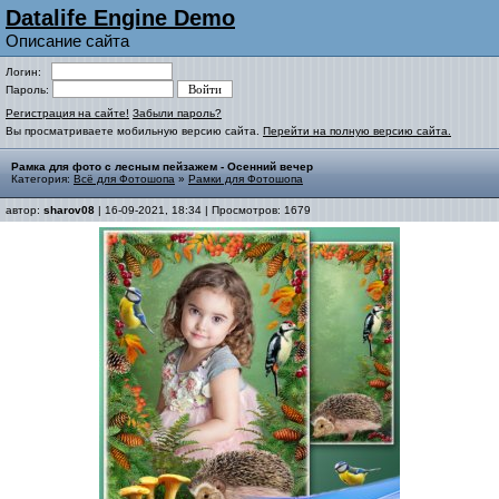
Datalife Engine Demo
Описание сайта
Логин:
Пароль:
Регистрация на сайте!
Забыли пароль?
Вы просматриваете мобильную версию сайта.
Перейти на полную версию сайта.
Рамка для фото с лесным пейзажем - Осенний вечер
Категория:
Всё для Фотошопа
»
Рамки для Фотошопа
автор:
sharov08
| 16-09-2021, 18:34 | Просмотров: 1679