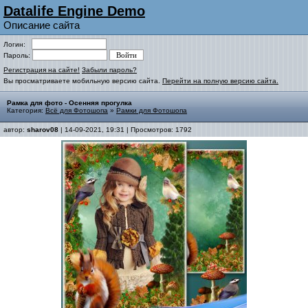
Datalife Engine Demo
Описание сайта
Логин:
Пароль:
Регистрация на сайте!
Забыли пароль?
Вы просматриваете мобильную версию сайта.
Перейти на полную версию сайта.
Рамка для фото - Осенняя прогулка
Категория:
Всё для Фотошопа
»
Рамки для Фотошопа
автор:
sharov08
| 14-09-2021, 19:31 | Просмотров: 1792