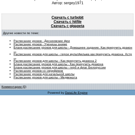
Автор: sergey1971
Скачать с turbobit
Скачать с hitfile
Скачать с gigapeta
Другие новости по теме:
Расписание уроков - Диснеевские феи
Расписание уроков - Ученицы аниме
Бланк расписание уроков для школы - Домашнее задание. Как приручить дракон
...
Расписание уроков для школы - герои мультфильма как приручить дракона. Астр
...
Расписание уроков для школы - Как приручить дракона 2
Бланк расписание уроков для школы - Как приручить дракона
Бланк расписание уроков для школы - герб и флаг Белоруссии
Расписание уроков со смурфиком
Расписание уроков для начальной школы
Расписание уроков для школы - Медвежата
Комментарии (0)
Powered by
DataLife Engine